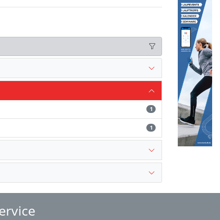
1
1
ervice