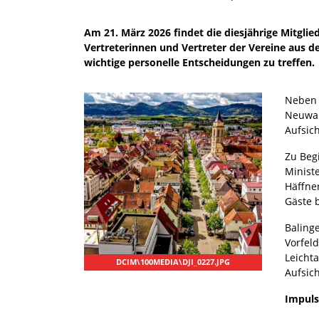
Am 21. März 2026 findet die diesjährige Mitgli
Vertreterinnen und Vertreter der Vereine aus
wichtige personelle Entscheidungen zu treffen.
Neben 
Neuwah
Aufsic
Zu Beg
Minist
Häffne
Gäste 
Balinge
Vorfel
Leicht
DCIM\100MEDIA\DJI_0227.JPG
Aufsic
Impuls