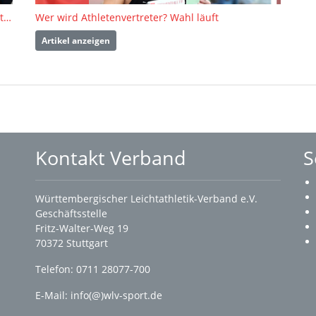
WLV-Mitgliederversammlung setzt auf Kontinuität: Dieter Schneider erneut zum Präsidenten gewählt
Wer wird Athletenvertreter? Wahl läuft
Artikel anzeigen
Kontakt Verband
S
Württembergischer Leichtathletik-Verband e.V.
Geschäftsstelle
Fritz-Walter-Weg 19
70372 Stuttgart
Telefon: 0711 28077-700
E-Mail:
info(@)wlv-sport.de