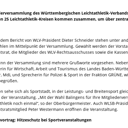
ederversammlung des Württembergischen Leichtathletik-Verbands (
 den 25 Leichtathletik-Kreisen kommen zusammen, um über zentr
dem Bericht von WLV-Präsident Dieter Schneider stehen unter and
len im Mittelpunkt der Versammlung. Gewählt werden der Vorstan
htsrat, die Mitglieder des WLV-Rechtsausschusses sowie die Kassen
inn der Versammlung sind mehrere Grußworte vorgesehen. Neben
erin für Wirtschaft, Arbeit und Tourismus des Landes Baden-Württe
r, MdL und Sprecherin für Polizei & Sport in der Fraktion GRÜNE, 
begrüßen.
n sehe sich als Sportstadt, in der Leistungs- und Breitensport gl
d der Veranstaltung. „Mit der Wahl Balingens für Ihre Mitgliederv
athletik noch einmal“, so der Oberbürgermeister. Auch WLSB-Präsi
htsratsmitglied Peter Westermann eröffnen die Veranstaltung.
vortrag: Hitzeschutz bei Sportveranstaltungen