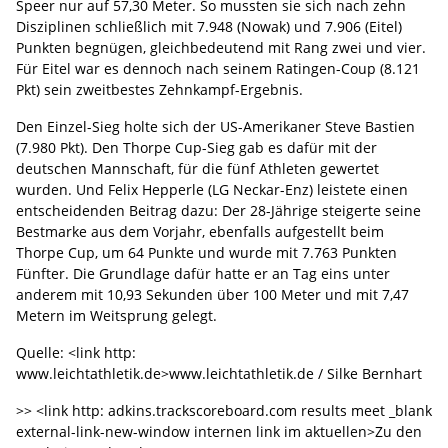
Speer nur auf 57,30 Meter. So mussten sie sich nach zehn
Disziplinen schließlich mit 7.948 (Nowak) und 7.906 (Eitel)
Punkten begnügen, gleichbedeutend mit Rang zwei und vier.
Für Eitel war es dennoch nach seinem Ratingen-Coup (8.121
Pkt) sein zweitbestes Zehnkampf-Ergebnis.
Den Einzel-Sieg holte sich der US-Amerikaner Steve Bastien
(7.980 Pkt). Den Thorpe Cup-Sieg gab es dafür mit der
deutschen Mannschaft, für die fünf Athleten gewertet
wurden. Und Felix Hepperle (LG Neckar-Enz) leistete einen
entscheidenden Beitrag dazu: Der 28-Jährige steigerte seine
Bestmarke aus dem Vorjahr, ebenfalls aufgestellt beim
Thorpe Cup, um 64 Punkte und wurde mit 7.763 Punkten
Fünfter. Die Grundlage dafür hatte er an Tag eins unter
anderem mit 10,93 Sekunden über 100 Meter und mit 7,47
Metern im Weitsprung gelegt.
Quelle: <link http:
www.leichtathletik.de>www.leichtathletik.de / Silke Bernhart
>> <link http: adkins.trackscoreboard.com results meet _blank
external-link-new-window internen link im aktuellen>Zu den