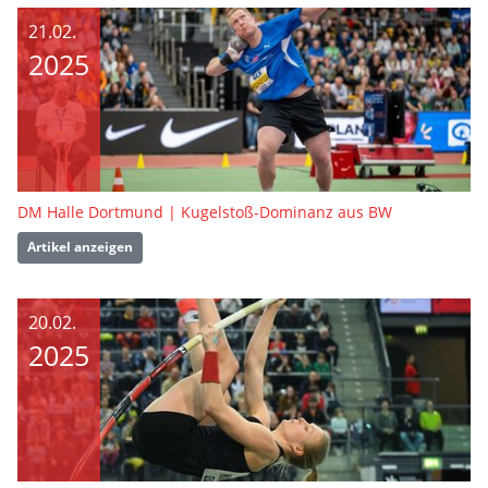
21.02.
2025
DM Halle Dortmund | Kugelstoß-Dominanz aus BW
Artikel anzeigen
20.02.
2025