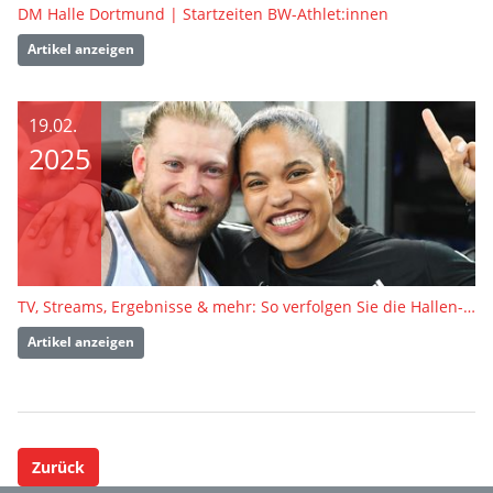
DM Halle Dortmund | Startzeiten BW-Athlet:innen
Artikel anzeigen
19.02.
2025
TV, Streams, Ergebnisse & mehr: So verfolgen Sie die Hallen-DM in Dortmund live
Artikel anzeigen
Zurück