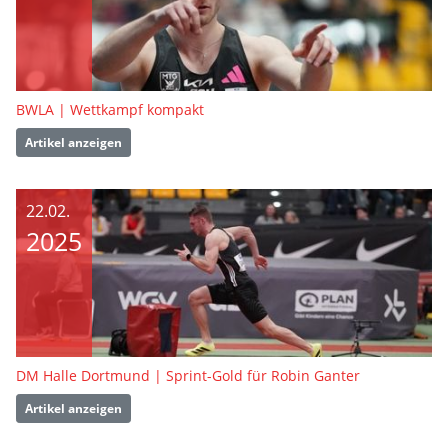
BWLA | Wettkampf kompakt
Artikel anzeigen
22.02.
2025
DM Halle Dortmund | Sprint-Gold für Robin Ganter
Artikel anzeigen