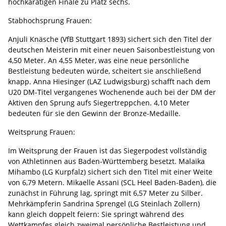
hochkarätigen Finale zu Platz sechs.
Stabhochsprung Frauen:
Anjuli Knäsche (VfB Stuttgart 1893) sichert sich den Titel der
deutschen Meisterin mit einer neuen Saisonbestleistung von
4,50 Meter. An 4,55 Meter, was eine neue persönliche
Bestleistung bedeuten würde, scheitert sie anschließend
knapp. Anna Hiesinger (LAZ Ludwigsburg) schafft nach dem
U20 DM-Titel vergangenes Wochenende auch bei der DM der
Aktiven den Sprung aufs Siegertreppchen. 4,10 Meter
bedeuten für sie den Gewinn der Bronze-Medaille.
Weitsprung Frauen:
Im Weitsprung der Frauen ist das Siegerpodest vollständig
von Athletinnen aus Baden-Württemberg besetzt. Malaika
Mihambo (LG Kurpfalz) sichert sich den Titel mit einer Weite
von 6,79 Metern. Mikaelle Assani (SCL Heel Baden-Baden), die
zunächst in Führung lag, springt mit 6,57 Meter zu Silber.
Mehrkämpferin Sandrina Sprengel (LG Steinlach Zollern)
kann gleich doppelt feiern: Sie springt während des
Wettkampfes gleich zweimal persönliche Bestleistung und