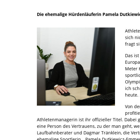
Die ehemalige Hürdenläuferin Pamela Dutkiewi
Athlete
sich n
fragt 
Das ist
Europam
Meter 
sportli
Olympi
ich sch
heute.
Von de
profiti
Athletenmanagerin ist ihr offizieller Titel. Dabe
eine Person des Vertrauens, zu der man geht, wen
Laufbahnberater und Dagmar Tränklein, die Ver
ehemalige Sportlerin. „Pamela Dutkiewicz-Emmeric