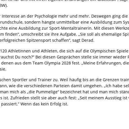
VBW).
 Interesse an der Psychologie mehr und mehr. Deswegen ging die g
 Grundschule, sondern hängte unmittelbar eine Ausbildung zum Sys
 eine Ausbildung zur Sport-Mentaltrainerin. Mit diesen Werkzeu
 finden“, umschreibt sie ihre Aufgabe. „Sie soll als ehemalige Spi
folgreichen Spitzensport schaffen“, sagt Derad.
20 Athletinnen und Athleten, die sich auf die Olympischen Spiele 
 brauchst Du noch?“ Bei diesen Gesprächen stelle sie immer wieder
d denen aus dem Team Olympia 2028 fest. „Meine Erfahrungen, die 
sie.
schen Sportler und Trainer zu. Weil häufig bis an die Grenzen tra
ann, wie die verschiedenen Parteien damit umgehen. „Ich habe se
an mich als „die Pummelige“ bezeichnet hat und man mich ständig 
 ist. Zufrieden stellt sie aber auch fest: „Seit meinem Ausstieg i
 passiert.“ Wenn das kein Erfolg ist.