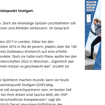
tützpunkt Stuttgart.
. Doch die ehemalige Spitzen-Leichtathletin soll
innen und Athleten verbessern. Im Gespräch
ften 2017 in London, Silber bei den
elen 2016 in Rio de Janeiro. Jeweils über die 100
mela Dutkiewicz-Emmerich auf eine erfüllte
endete. Doch sie hatte noch Pläne, wollte bei den
sterschaften 2022 in München. „Eigentlich war
l mein Körper so geschwächt war“, erzählt sie
 Sportlerin machen musste, kann sie heute
iastützpunkt Stuttgart (OSP) tätig.
ie soll Ansprechpartnerin sein, im besten Fall
bei ihrer Arbeit sind Sascha Molt, der OSP-
erschiedliche Kompetenzen“, sagt die
 Ulrich Derad, Hauptgeschäftsführer des