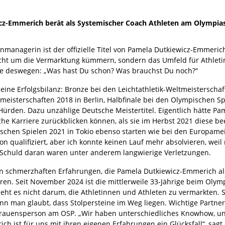
cz-Emmerich berät als Systemischer Coach Athleten am Olympias
nmanagerin ist der offizielle Titel von Pamela Dutkiewicz-Emmerich
icht um die Vermarktung kümmern, sondern das Umfeld für Athlet
sie deswegen: „Was hast Du schon? Was brauchst Du noch?“
 eine Erfolgsbilanz: Bronze bei den Leichtathletik-Weltmeisterscha
eisterschaften 2018 in Berlin, Halbfinale bei den Olympischen Spi
Hürden. Dazu unzählige Deutsche Meistertitel. Eigentlich hätte Pa
che Karriere zurückblicken können, als sie im Herbst 2021 diese be
schen Spielen 2021 in Tokio ebenso starten wie bei den Europamei
on qualifiziert, aber ich konnte keinen Lauf mehr absolvieren, wei
 Schuld daran waren unter anderem langwierige Verletzungen.
n schmerzhaften Erfahrungen, die Pamela Dutkiewicz-Emmerich als
eren. Seit November 2024 ist die mittlerweile 33-Jährige beim Olymp
i geht es nicht darum, die Athletinnen und Athleten zu vermarkten. S
n man glaubt, dass Stolpersteine im Weg liegen. Wichtige Partner 
trauensperson am OSP. „Wir haben unterschiedliches Knowhow, unt
h ist für uns mit ihren eigenen Erfahrungen ein Glücksfall“, sagt