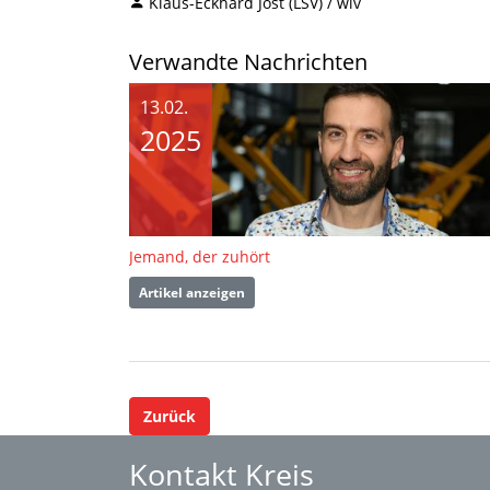
Klaus-Eckhard Jost (LSV) / wlv
Verwandte Nachrichten
13.02.
2025
Jemand, der zuhört
Artikel anzeigen
Zurück
Kontakt Kreis