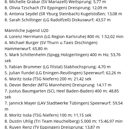
8. Michelle Grabar (SV Mariazell) Weitsprung; 5,77 m
8. Olivia Tzschach (TV Eppingen) Dreisprung; 12,09 m
8. Antonia Seydel (SR Yburg Steinbach) Kugelstoßen; 13,08 m
8. Sarah Schillinger (LG Radolfzell) Diskuswurf; 43,57 m
Männliche Jugend U20
4. Lorenz Herrmann (LG Region Karlsruhe) 800 m; 1:52,02 min
4. Michael Burger (SV Thurn u.Taxis Dischingen)
Hammerwurf; 65,80 m
5. Mark Schittenhelm (Spvgg Holzgerlingen) 400 m Hü; 53,76
sek
5. Fabian Brummer (LG Filstal) Stabhochsprung; 4,70 m
5. Julian Fundel (LG Eningen-Reutlingen) Speerwurf; 62,26 m
6. Moritz Isola (TSG Niefern) 200 m; 21,42 sek
6. Devon Bender (MTG Mannheim) Dreisprung; 14,17 m
7. Justus Baumgarten (SCL Heel Baden-Baden) 400 m; 48,85
sek
7. Jannick Mayer (LAV Stadtwerke Tübingen) Speerwurf; 59,54
m
8. Moritz Isola (TSG Niefern) 100 m; 11,15 sek
8. Dustin Uhlig (Tri Team Heuchelberg) 5.000 m; 15:46,97 min
8. Ruven Renz (TV Eppingen) Dreisprung; 13,87 m