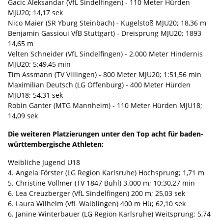
Gacic Aleksandar (VfL Sindelfingen) - 110 Meter Hürden
MJU20; 14,17 sek
Nico Maier (SR Yburg Steinbach) - Kugelstoß MJU20; 18,36 m
Benjamin Gassioui VfB Stuttgart) - Dreisprung MJU20; 1893
14,65 m
Velten Schneider (VfL Sindelfingen) - 2.000 Meter Hindernis
MJU20; 5:49,45 min
Tim Assmann (TV Villingen) - 800 Meter MJU20; 1:51,56 min
Maximilian Deutsch (LG Offenburg) - 400 Meter Hürden
MJU18; 54,31 sek
Robin Ganter (MTG Mannheim) - 110 Meter Hürden MJU18;
14,09 sek
Die weiteren Platzierungen unter den Top acht für baden-
württembergische Athleten:
Weibliche Jugend U18
4. Angela Förster (LG Region Karlsruhe) Hochsprung; 1,71 m
5. Christine Vollmer (TV 1847 Bühl) 3.000 m; 10:30,27 min
6. Lea Creuzberger (VfL Sindelfingen) 200 m; 25,03 sek
6. Laura Wilhelm (VfL Waiblingen) 400 m Hü; 62,10 sek
6. Janine Winterbauer (LG Region Karlsruhe) Weitsprung; 5,74