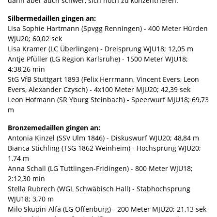
dann aber auch schwer, sich noch zu konzentrieren."
Silbermedaillen gingen an:
Lisa Sophie Hartmann (Spvgg Renningen) - 400 Meter Hürden
WJU20; 60,02 sek
Lisa Kramer (LC Überlingen) - Dreisprung WJU18; 12,05 m
Antje Pfüller (LG Region Karlsruhe) - 1500 Meter WJU18;
4:38,26 min
StG VfB Stuttgart 1893 (Felix Herrmann, Vincent Evers, Leon
Evers, Alexander Czysch) - 4x100 Meter MJU20; 42,39 sek
Leon Hofmann (SR Yburg Steinbach) - Speerwurf MJU18; 69,73
m
Bronzemedaillen gingen an:
Antonia Kinzel (SSV Ulm 1846) - Diskuswurf WJU20; 48,84 m
Bianca Stichling (TSG 1862 Weinheim) - Hochsprung WJU20;
1,74 m
Anna Schall (LG Tuttlingen-Fridingen) - 800 Meter WJU18;
2:12,30 min
Stella Rubrech (WGL Schwäbisch Hall) - Stabhochsprung
WJU18; 3,70 m
Milo Skupin-Alfa (LG Offenburg) - 200 Meter MJU20; 21,13 sek