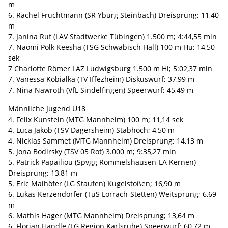
m
6. Rachel Fruchtmann (SR Yburg Steinbach) Dreisprung; 11,40
m
7. Janina Ruf (LAV Stadtwerke Tübingen) 1.500 m; 4:44,55 min
7. Naomi Polk Keesha (TSG Schwäbisch Hall) 100 m Hü; 14,50
sek
7 Charlotte Römer LAZ Ludwigsburg 1.500 m Hi; 5:02,37 min
7. Vanessa Kobialka (TV Iffezheim) Diskuswurf; 37,99 m
7. Nina Nawroth (VfL Sindelfingen) Speerwurf; 45,49 m
Männliche Jugend U18
4. Felix Kunstein (MTG Mannheim) 100 m; 11,14 sek
4. Luca Jakob (TSV Dagersheim) Stabhoch; 4,50 m
4. Nicklas Sammet (MTG Mannheim) Dreisprung; 14,13 m
5. Jona Bodirsky (TSV 05 Rot) 3.000 m; 9:35,27 min
5. Patrick Papailiou (Spvgg Rommelshausen-LA Kernen)
Dreisprung; 13,81 m
5. Eric Maihöfer (LG Staufen) Kugelstoßen; 16,90 m
6. Lukas Kerzendörfer (TuS Lörrach-Stetten) Weitsprung; 6,69
m
6. Mathis Hager (MTG Mannheim) Dreisprung; 13,64 m
6. Florian Händle (LG Region Karlsruhe) Speerwurf; 60,72 m