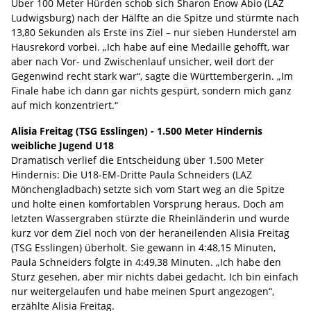
Über 100 Meter Hürden schob sich Sharon Enow Abio (LAZ
Ludwigsburg) nach der Hälfte an die Spitze und stürmte nach
13,80 Sekunden als Erste ins Ziel – nur sieben Hunderstel am
Hausrekord vorbei. „Ich habe auf eine Medaille gehofft, war
aber nach Vor- und Zwischenlauf unsicher, weil dort der
Gegenwind recht stark war“, sagte die Württembergerin. „Im
Finale habe ich dann gar nichts gespürt, sondern mich ganz
auf mich konzentriert.“
Alisia Freitag (TSG Esslingen) - 1.500 Meter Hindernis
weibliche Jugend U18
Dramatisch verlief die Entscheidung über 1.500 Meter
Hindernis: Die U18-EM-Dritte Paula Schneiders (LAZ
Mönchengladbach) setzte sich vom Start weg an die Spitze
und holte einen komfortablen Vorsprung heraus. Doch am
letzten Wassergraben stürzte die Rheinländerin und wurde
kurz vor dem Ziel noch von der heraneilenden Alisia Freitag
(TSG Esslingen) überholt. Sie gewann in 4:48,15 Minuten,
Paula Schneiders folgte in 4:49,38 Minuten. „Ich habe den
Sturz gesehen, aber mir nichts dabei gedacht. Ich bin einfach
nur weitergelaufen und habe meinen Spurt angezogen“,
erzählte Alisia Freitag.