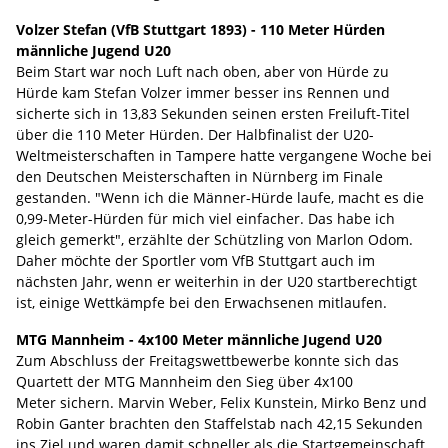
Volzer Stefan (VfB Stuttgart 1893) - 110 Meter Hürden
männliche Jugend U20
Beim Start war noch Luft nach oben, aber von Hürde zu
Hürde kam Stefan Volzer immer besser ins Rennen und
sicherte sich in 13,83 Sekunden seinen ersten Freiluft-Titel
über die 110 Meter Hürden. Der Halbfinalist der U20-
Weltmeisterschaften in Tampere hatte vergangene Woche bei
den Deutschen Meisterschaften in Nürnberg im Finale
gestanden. "Wenn ich die Männer-Hürde laufe, macht es die
0,99-Meter-Hürden für mich viel einfacher. Das habe ich
gleich gemerkt", erzählte der Schützling von Marlon Odom.
Daher möchte der Sportler vom VfB Stuttgart auch im
nächsten Jahr, wenn er weiterhin in der U20 startberechtigt
ist, einige Wettkämpfe bei den Erwachsenen mitlaufen.
MTG Mannheim - 4x100 Meter männliche Jugend U20
Zum Abschluss der Freitagswettbewerbe konnte sich das
Quartett der MTG Mannheim den Sieg über 4x100
Meter sichern. Marvin Weber, Felix Kunstein, Mirko Benz und
Robin Ganter brachten den Staffelstab nach 42,15 Sekunden
ins Ziel und waren damit schneller als die Startgemeinschaft