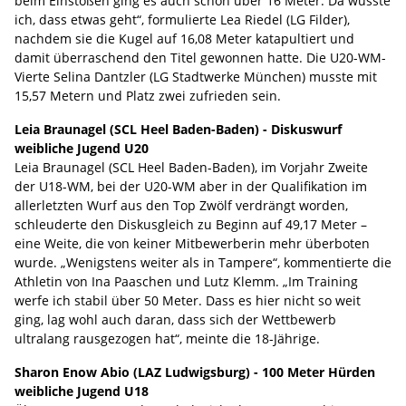
beim Einstoßen ging es auch schon über 16 Meter. Da wusste
ich, dass etwas geht“, formulierte Lea Riedel (LG Filder),
nachdem sie die Kugel auf 16,08 Meter katapultiert und
damit überraschend den Titel gewonnen hatte. Die U20-WM-
Vierte Selina Dantzler (LG Stadtwerke München) musste mit
15,57 Metern und Platz zwei zufrieden sein.
Leia Braunagel (SCL Heel Baden-Baden) - Diskuswurf
weibliche Jugend U20
Leia Braunagel (SCL Heel Baden-Baden), im Vorjahr Zweite
der U18-WM, bei der U20-WM aber in der Qualifikation im
allerletzten Wurf aus den Top Zwölf verdrängt worden,
schleuderte den Diskusgleich zu Beginn auf 49,17 Meter –
eine Weite, die von keiner Mitbewerberin mehr überboten
wurde. „Wenigstens weiter als in Tampere“, kommentierte die
Athletin von Ina Paaschen und Lutz Klemm. „Im Training
werfe ich stabil über 50 Meter. Dass es hier nicht so weit
ging, lag wohl auch daran, dass sich der Wettbewerb
ultralang rausgezogen hat“, meinte die 18-Jährige.
Sharon Enow Abio (LAZ Ludwigsburg) - 100 Meter Hürden
weibliche Jugend U18