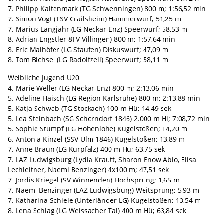
7. Philipp Kaltenmark (TG Schwenningen) 800 m; 1:56,52 min
7. Simon Vogt (TSV Crailsheim) Hammerwurf; 51,25 m
7. Marius Langjahr (LG Neckar-Enz) Speerwurf; 58,53 m
8. Adrian Engstler 8TV Villingen) 800 m; 1:57,64 min
8. Eric Maihöfer (LG Staufen) Diskuswurf; 47,09 m
8. Tom Bichsel (LG Radolfzell) Speerwurf; 58,11 m
Weibliche Jugend U20
4. Marie Weller (LG Neckar-Enz) 800 m; 2:13,06 min
5. Adeline Haisch (LG Region Karlsruhe) 800 m; 2:13,88 min
5. Katja Schwab (TG Stockach) 100 m Hü; 14,49 sek
5. Lea Steinbach (SG Schorndorf 1846) 2.000 m Hi; 7:08,72 min
5. Sophie Stumpf (LG Hohenlohe) Kugelstoßen; 14,20 m
6. Antonia Kinzel (SSV Ulm 1846) Kugelstoßen; 13,89 m
7. Anne Braun (LG Kurpfalz) 400 m Hü; 63,75 sek
7. LAZ Ludwigsburg (Lydia Krautt, Sharon Enow Abio, Elisa
Lechleitner, Naemi Benzinger) 4x100 m; 47,51 sek
7. Jördis Kriegel (SV Winnenden) Hochsprung; 1,65 m
7. Naemi Benzinger (LAZ Ludwigsburg) Weitsprung; 5,93 m
7. Katharina Schiele (Unterländer LG) Kugelstoßen; 13,54 m
8. Lena Schlag (LG Weissacher Tal) 400 m Hü; 63,84 sek